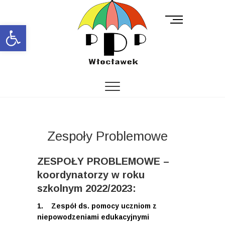
M
Open toolbar
e
n
u
B
u
t
t
o
n
Zespoły Problemowe
ZESPOŁY PROBLEMOWE –
koordynatorzy w roku
szkolnym 2022/2023:
1. Zespół ds. pomocy uczniom z
niepowodzeniami edukacyjnymi