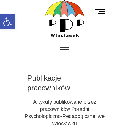
M
Open toolbar
e
n
u
B
u
t
t
o
n
Publikacje
pracowników
Artykuły publikowane przez
pracowników Poradni
Psychologiczno-Pedagogicznej we
Włocławku