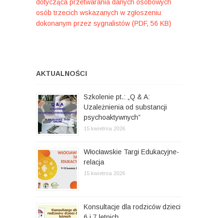
dotycząca przetwarania danych osobowych
osób trzecich wskazanych w zgłoszeniu
dokonanym przez
sygnalistów
(PDF, 56 KB)
AKTUALNOŚCI
Szkolenie pt.: „Q & A:
Uzależnienia od substancji
psychoaktywnych”
15 kwietnia 2026
Włocławskie Targi Edukacyjne-
relacja
15 kwietnia 2026
Konsultacje dla rodziców dzieci
6 i 7 letnich