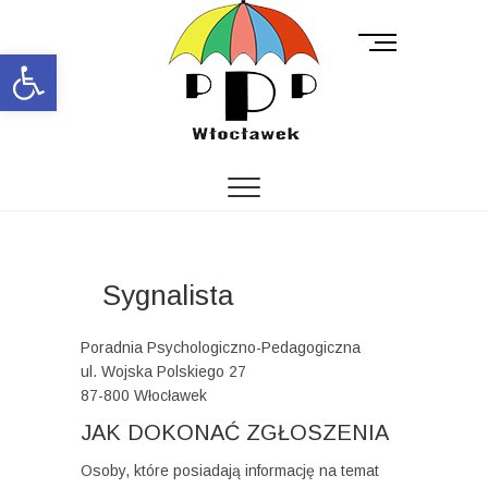
M
Open toolbar
e
n
u
B
u
t
t
o
n
Sygnalista
Poradnia Psychologiczno-Pedagogiczna
ul. Wojska Polskiego 27
87-800 Włocławek
JAK DOKONAĆ ZGŁOSZENIA
Osoby, które posiadają informację na temat