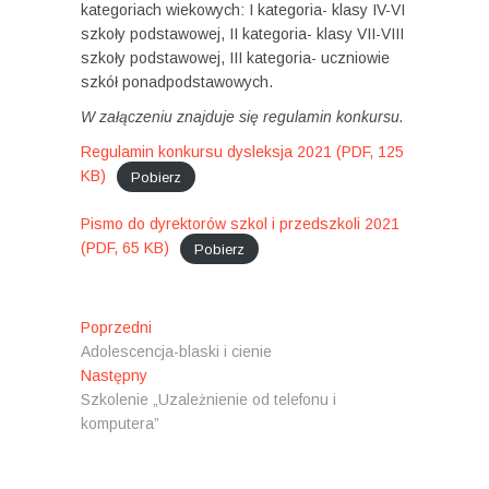
kategoriach wiekowych: I kategoria- klasy IV-VI
szkoły podstawowej, II kategoria- klasy VII-VIII
szkoły podstawowej, III kategoria- uczniowie
szkół ponadpodstawowych.
W załączeniu znajduje się regulamin konkursu.
Regulamin konkursu dysleksja 2021 (PDF, 125
KB)
Pobierz
Pismo do dyrektorów szkol i przedszkoli 2021
(PDF, 65 KB)
Pobierz
N
Poprzedni
P
Adolescencja-blaski i cienie
o
a
Następny
N
p
w
Szkolenie „Uzależnienie od telefonu i
a
r
komputera”
s
z
i
t
e
g
ę
d