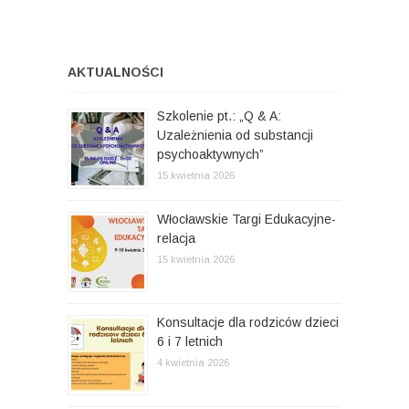
p
n
a
n
i
c
y
:
:
j
AKTUALNOŚCI
a
Szkolenie pt.: „Q & A:
w
Uzależnienia od substancji
psychoaktywnych”
p
15 kwietnia 2026
i
s
Włocławskie Targi Edukacyjne-
relacja
u
15 kwietnia 2026
Konsultacje dla rodziców dzieci
6 i 7 letnich
4 kwietnia 2026