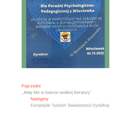
N
Poprzedni
P
,,Mały Miś w świecie wielkiej literatury”
o
a
Następny
p
N
w
Europejski Tydzień Świadomości Dysleksji
r
a
z
s
i
e
t
g
d
ę