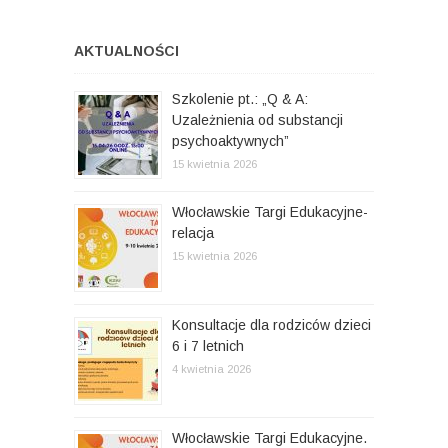
n
p
a
i
n
c
:
y
AKTUALNOŚCI
:
j
Szkolenie pt.: „Q & A:
a
Uzależnienia od substancji
w
psychoaktywnych”
p
15 kwietnia 2026
i
Włocławskie Targi Edukacyjne-
s
relacja
15 kwietnia 2026
u
Konsultacje dla rodziców dzieci
6 i 7 letnich
4 kwietnia 2026
Włocławskie Targi Edukacyjne.