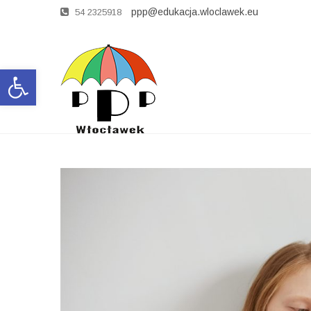
ppp@edukacja.wloclawek.eu
54 2325918
Open toolbar