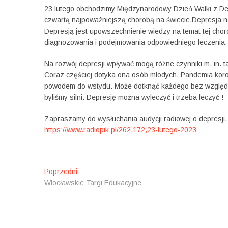
23 lutego obchodzimy Międzynarodowy Dzień Walki z Dep
czwartą najpoważniejszą chorobą na świecie.Depresja n
Depresją jest upowszechnienie wiedzy na temat tej chor
diagnozowania i podejmowania odpowiedniego leczenia.
Na rozwój depresji wpływać mogą różne czynniki m. in. t
Coraz częściej dotyka ona osób młodych. Pandemia koro
powodem do wstydu. Może dotknąć każdego bez względu 
byliśmy silni. Depresję można wyleczyć i trzeba leczyć !
Zapraszamy do wysłuchania audycji radiowej o depresji
https://www.radiopik.pl/262,172,23-lutego-2023
N
Poprzedni
P
Włocławskie Targi Edukacyjne
o
a
p
w
r
z
i
e