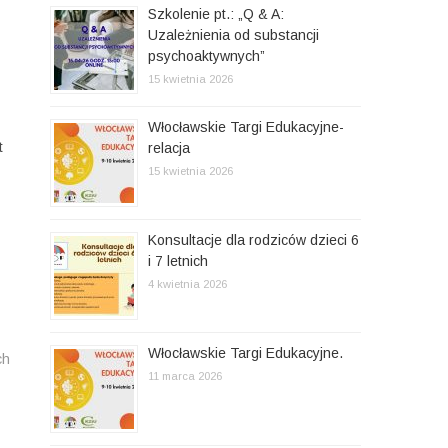
Szkolenie pt.: „Q & A:
Uzależnienia od substancji
psychoaktywnych”
15 kwietnia 2026
Włocławskie Targi Edukacyjne-
t
relacja
15 kwietnia 2026
Konsultacje dla rodziców dzieci 6
i 7 letnich
4 kwietnia 2026
Włocławskie Targi Edukacyjne.
ch
11 marca 2026