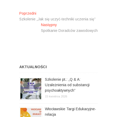
N
Poprzedni
P
Szkolenie „Jak się uczyć-techniki uczenia się”
o
a
p
Następny
N
w
r
Spotkanie Doradców zawodowych
a
z
s
i
e
t
g
d
ę
n
p
a
i
n
c
:
y
AKTUALNOŚCI
:
j
Szkolenie pt.: „Q & A:
a
Uzależnienia od substancji
w
psychoaktywnych”
p
15 kwietnia 2026
i
Włocławskie Targi Edukacyjne-
s
relacja