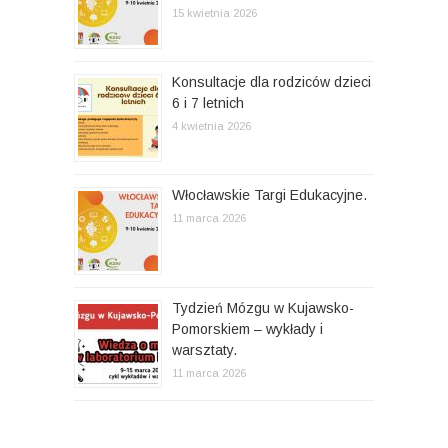
15 kwietnia 2026
u
Konsultacje dla rodziców dzieci
6 i 7 letnich
4 kwietnia 2026
Włocławskie Targi Edukacyjne.
11 marca 2026
Tydzień Mózgu w Kujawsko-
Pomorskiem – wykłady i
warsztaty.
11 marca 2026