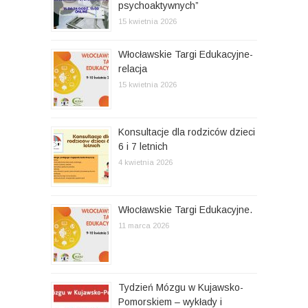
psychoaktywnych”
p
15 kwietnia 2026
i
s
Włocławskie Targi Edukacyjne-
relacja
u
15 kwietnia 2026
Konsultacje dla rodziców dzieci
6 i 7 letnich
4 kwietnia 2026
Włocławskie Targi Edukacyjne.
11 marca 2026
Tydzień Mózgu w Kujawsko-
Pomorskiem – wykłady i