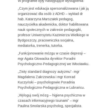
W programie były następujące wystąpienia:
„Czym jest edukacja spersonalizowana i jak ją
organizować dla osób z ADHD – wykład dr
hab. Katarzyna Marszałek pedagog,
nauczycielka akademicka, doktor habilitowana
nauk społecznych w zakresie pedagogiki,
profesor Uniwersytetu Kazimierza Wielkiego w
Bydgoszczy, pracowniczka socjalna,
mediatorka, trenerka, tutorka.
„Funkcjonowanie mózgu w czasie depresji –
mgr Agata Głowacka dyrektor Poradni
Psychologiczno-Pedagogicznej we Włocławku.
„Złoty standard diagnozy autyzmu”- mgr
Magdalena Zakrzewska i mgr Konrad
Kuczyński – psychologowie Poradnia
Psychologiczno-Pedagogiczna w Lubrańcu.
„Wyloguj swój mózg – higiena psychiczna w
czasach informacyjnego tsunami” – mgr
Paulina Smolarska psycholog, specjalista