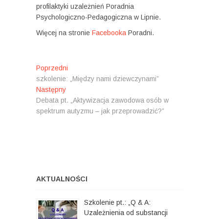
profilaktyki uzależnień Poradnia
Psychologiczno-Pedagogiczna w Lipnie.
Więcej na stronie
Facebooka
Poradni.
N
Poprzedni
P
szkolenie: „Między nami dziewczynami”
o
a
Następny
N
p
w
Debata pt. „Aktywizacja zawodowa osób w
a
r
spektrum autyzmu – jak przeprowadzić?”
s
z
i
t
e
g
ę
d
p
n
a
n
i
c
y
:
:
j
AKTUALNOŚCI
a
Szkolenie pt.: „Q & A:
w
Uzależnienia od substancji