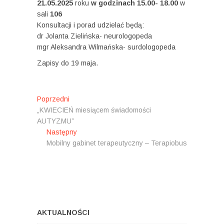
21.05.2025
roku
w godzinach 15.00- 18.00
w
sali
106
Konsultacji i porad udzielać będą:
dr Jolanta Zielińska- neurologopeda
mgr Aleksandra Wilmańska- surdologopeda
Zapisy do 19 maja.
N
Poprzedni
P
„KWIECIEŃ miesiącem świadomości
o
a
AUTYZMU”
p
w
Następny
r
N
Mobilny gabinet terapeutyczny – Terapiobus
z
a
i
e
s
g
d
t
n
ę
a
i
p
c
:
n
y
j
AKTUALNOŚCI
: