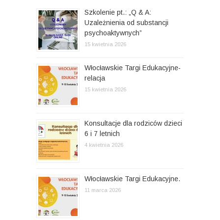
a
Szkolenie pt.: „Q & A:
w
Uzależnienia od substancji
psychoaktywnych”
p
15 kwietnia 2026
i
s
Włocławskie Targi Edukacyjne-
relacja
u
15 kwietnia 2026
Konsultacje dla rodziców dzieci
6 i 7 letnich
4 kwietnia 2026
Włocławskie Targi Edukacyjne.
11 marca 2026