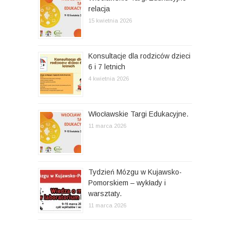
relacja
u
15 kwietnia 2026
Konsultacje dla rodziców dzieci
6 i 7 letnich
4 kwietnia 2026
Włocławskie Targi Edukacyjne.
11 marca 2026
Tydzień Mózgu w Kujawsko-
Pomorskiem – wykłady i
warsztaty.
11 marca 2026