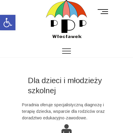
M
Open toolbar
e
n
u
B
u
t
t
o
n
Dla dzieci i młodzieży
szkolnej
Poradnia oferuje specjalistyczną diagnozę i
terapię dziecka, wsparcie dla rodziców oraz
doradztwo edukacyjno-zawodowe.