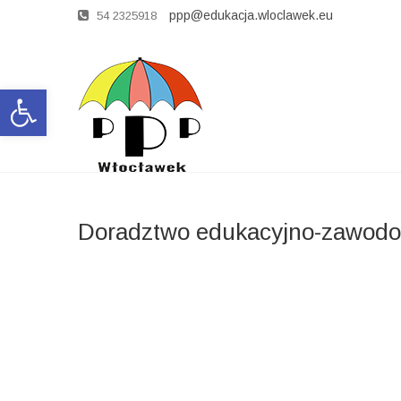
ppp@edukacja.wloclawek.eu
54 2325918
Open toolbar
Doradztwo edukacyjno-zawod