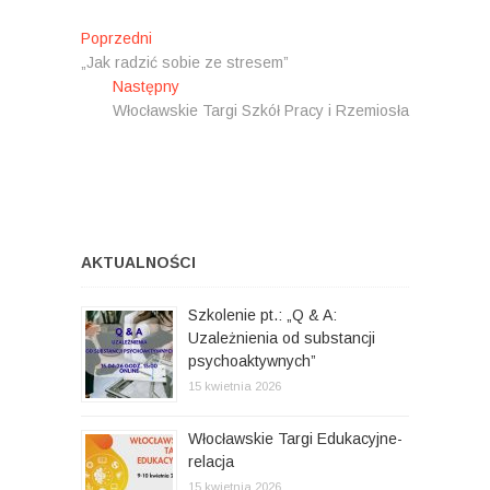
N
Poprzedni
P
„Jak radzić sobie ze stresem”
o
a
Następny
p
N
w
Włocławskie Targi Szkół Pracy i Rzemiosła
r
a
z
s
i
e
t
g
d
ę
n
p
a
i
n
c
:
y
AKTUALNOŚCI
:
j
Szkolenie pt.: „Q & A:
a
Uzależnienia od substancji
w
psychoaktywnych”
p
15 kwietnia 2026
i
Włocławskie Targi Edukacyjne-
s
relacja
15 kwietnia 2026