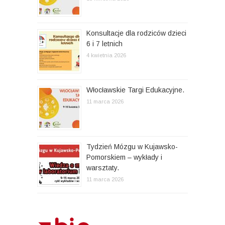
u
Konsultacje dla rodziców dzieci
6 i 7 letnich
4 kwietnia 2026
Włocławskie Targi Edukacyjne.
11 marca 2026
Tydzień Mózgu w Kujawsko-
Pomorskiem – wykłady i
warsztaty.
11 marca 2026