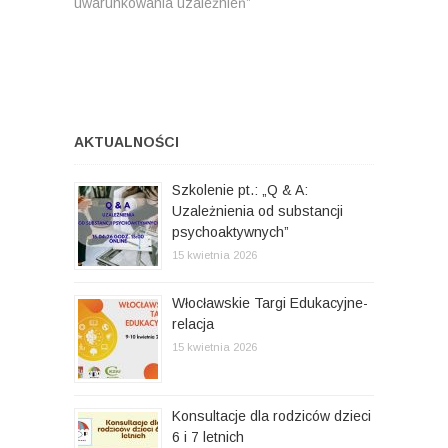
uwarunkowania uzależnień”
s
z
i
t
e
g
ę
d
p
n
a
n
i
c
y
:
:
j
AKTUALNOŚCI
a
Szkolenie pt.: „Q & A:
w
Uzależnienia od substancji
psychoaktywnych”
p
15 kwietnia 2026
i
s
Włocławskie Targi Edukacyjne-
relacja
u
15 kwietnia 2026
Konsultacje dla rodziców dzieci
6 i 7 letnich