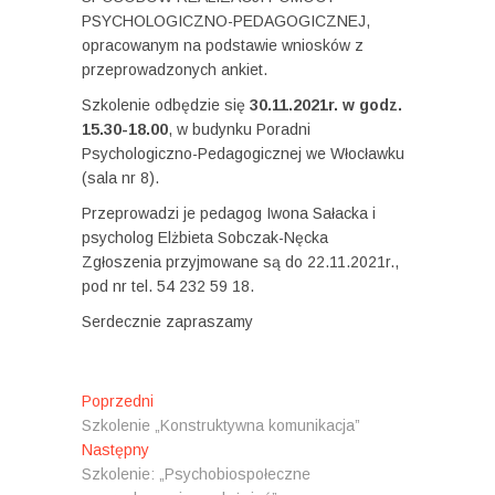
PSYCHOLOGICZNO-PEDAGOGICZNEJ,
opracowanym na podstawie wniosków z
przeprowadzonych ankiet.
Szkolenie odbędzie się
30.11.2021r. w godz.
15.30-18.00
, w budynku Poradni
Psychologiczno-Pedagogicznej we Włocławku
(sala nr 8).
Przeprowadzi je pedagog Iwona Sałacka i
psycholog Elżbieta Sobczak-Nęcka
Zgłoszenia przyjmowane są do 22.11.2021r.,
pod nr tel. 54 232 59 18.
Serdecznie zapraszamy
N
Poprzedni
P
Szkolenie „Konstruktywna komunikacja”
o
a
Następny
N
p
w
Szkolenie: „Psychobiospołeczne
a
r