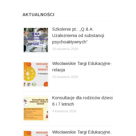
j
:
a
AKTUALNOŚCI
w
p
Szkolenie pt.: „Q & A:
Uzależnienia od substancji
i
psychoaktywnych”
s
15 kwietnia 2026
u
Włocławskie Targi Edukacyjne-
relacja
15 kwietnia 2026
Konsultacje dla rodziców dzieci
6 i 7 letnich
4 kwietnia 2026
Włocławskie Targi Edukacyjne.