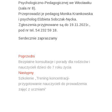
Psychologiczno-Pedagogicznej we Włocławku
(sala nr 8).
Przeprowadzi je pedagog Monika Kramkowska
i psycholog Elżbieta Sobczak-Nęcka.
Zgłoszenia przyjmowane są do 19.11.2021r.,
pod nr tel. 54 232 59 18.
Serdecznie zapraszamy
N
Poprzedni
P
Bezpłatne konsultacje i porady dla rodziców i
o
a
nauczycieli dzieci do 7 roku życia
p
w
Następny
N
r
Szkolenie „Trening koncentracji-
a
z
i
przygotowanie nauczycieli do prowadzenia
s
e
g
zajęć z uczniami”
t
d
ę
n
a
p
i
c
n
:
y