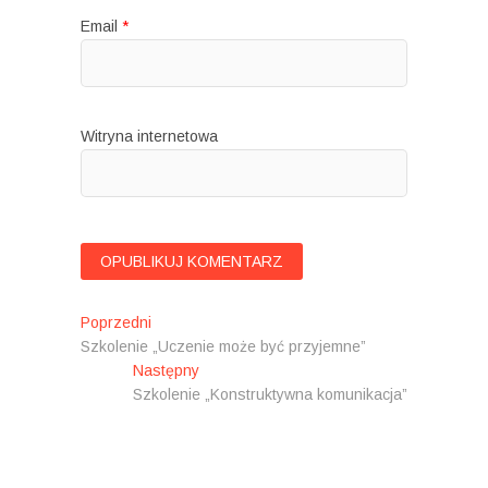
Email
*
Witryna internetowa
N
Poprzedni
P
Szkolenie „Uczenie może być przyjemne”
o
a
Następny
p
N
w
Szkolenie „Konstruktywna komunikacja”
r
a
z
s
i
e
t
g
d
ę