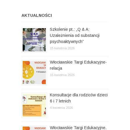
n
p
a
i
n
c
:
y
AKTUALNOŚCI
:
j
Szkolenie pt.: „Q & A:
a
Uzależnienia od substancji
w
psychoaktywnych”
p
15 kwietnia 2026
i
Włocławskie Targi Edukacyjne-
s
relacja
15 kwietnia 2026
u
Konsultacje dla rodziców dzieci
6 i 7 letnich
4 kwietnia 2026
Włocławskie Targi Edukacyjne.