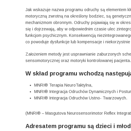
Jak wskazuje nazwa programu odruchy są elementem klu
motoryczną zwrotną na określony bodziec, są genetyc
mechanizmom obronnym. Odruchy pojawiają się w okresie
się i dojrzewają, aby w odpowiednim czasie ulec zinte
funkcjom psychicznym. Konsekwencją niezintegrowanego 
co powoduje dysfunkcje lub kompensacje i niekorzystnie
Założeniem metody jest usprawnianie zaburzonych schem
sensomotorycznej oraz motoryki kontrolowanej pacjenta
W skład programu wchodzą następują
MNRI® Terapia NeuroTaktylna,
MNRI® Integracja Odruchów Dynamicznych i Postur
MNRI® Integracja Odruchów Ustno- Twarzowych.
(MNRI® – Masgutova Neurosensorimotor Reflex Integrat
Adresatem programu są dzieci i młod