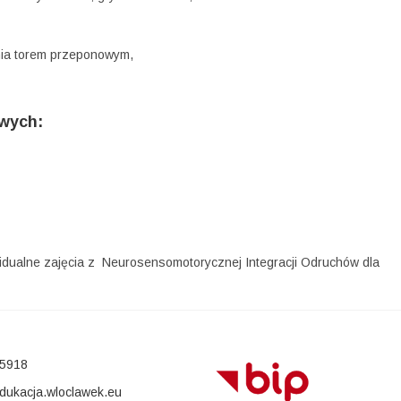
nia torem przeponowym,
wych:
widualne zajęcia z Neurosensomotorycznej Integracji Odruchów dla
5918
ukacja.wloclawek.eu