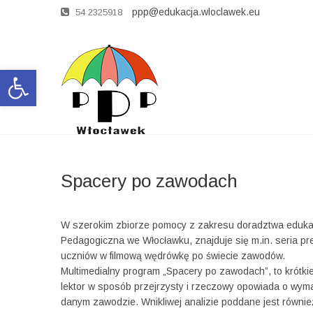
ppp@edukacja.wloclawek.eu
54 2325918
Open toolbar
Spacery po zawodach
W szerokim zbiorze pomocy z zakresu doradztwa eduka
Pedagogiczna we Włocławku, znajduje się m.in. seria pr
uczniów w filmową wędrówkę po świecie zawodów.
Multimedialny program „Spacery po zawodach”, to krótkie
lektor w sposób przejrzysty i rzeczowy opowiada o wyma
danym zawodzie. Wnikliwej analizie poddane jest równie