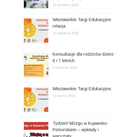
o
p
o
15 kwietnia 2026
n
n
o
a
a
Włocławskie Targi Edukacyjne-
w
relacja
p
15 kwietnia 2026
i
s
Konsultacje dla rodziców dzieci
6 i 7 letnich
a
4 kwietnia 2026
c
h
Włocławskie Targi Edukacyjne.
11 marca 2026
Tydzień Mózgu w Kujawsko-
Pomorskiem – wykłady i
warsztaty.